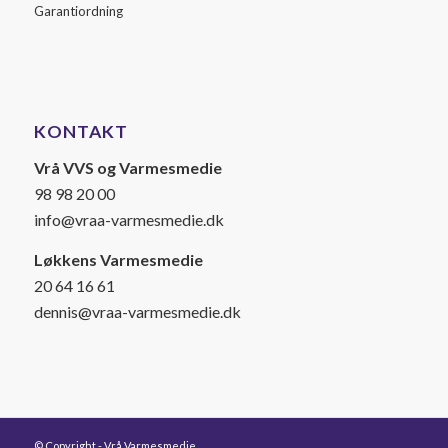
Garantiordning
KONTAKT
Vrå VVS og Varmesmedie
98 98 20 00
info@vraa-varmesmedie.dk
Løkkens Varmesmedie
20 64 16 61
dennis@vraa-varmesmedie.dk
© Copyright - Vrå Varmesmedie